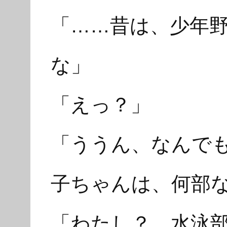
「……昔は、少年
な」
「えっ？」
「ううん、なんで
子ちゃんは、何部
「わたし？ 水泳