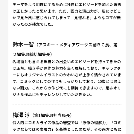
テーマをより明確にするために独自にエピソードを加えた選択
は正しかったと思います。ただ、画力と演出力が、私にはどこ
かで見た風に感じられてしまって「見惚れる」ようなコマが無
かったのが残念でした。
鈴木一智
（アスキー・メディアワークス副ＢＣ長、第
２編集局統括編集長）
名場面とも言える黒猫との出会いのエピソードを持ってきたの
は正解。描き手が原作の魅力を良く理解しており、キャラクタ
ーにもオリジナルイラストのかわいさが上手く活かされていま
す。コミックとしての作りもしっかりしており、20歳とは思え
ない画力。これからの伸び代にも期待できますので、是非オリ
ジナル作品にもチャレンジしていただきたい。
梅澤 淳
（第1編集局担当局長）
個人的にコミカライズ作品の審査では「原作の理解力」「コミ
ックならではの表現力」を基準としたのだが、その両方ともに