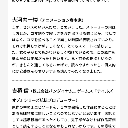
のジャンルにあわせた絵づくりを頑張っていってください。
大河内一楼
（アニメーション脚本家）
まず、センスのいい人だな、と思いました。ストーリーの飛ば
し方とか、コマ割りで寂しさを浮き出させる感じとか。会話で
はなく、コマを並べることで楽しい時間が表現されていたり。
それぞれ押しつけがましくなく、とてもスマートに感じまし
た。女の子がとてもかわいらしく描けているので、この原作を
選んだのは正解だったと思います。兄・京介の視点というの
が、きちんと通してあるおかげで、読みやすかったし、個人的
には安岳さんのオリジナルも読んでみたくなりました。
吉積 信
（株式会社バンダイナムコゲームス『テイルズ
オブ』シリーズ統括プロデューサー）
原作の中の１エピソードを、１本の完結した作品にすることは
ある意味非常に難しいことなのではないかと思います。お話と
しては起承転結があったとしても、完了感がなければ作品評価
として損をすることになるかもしれないからです。その意味で