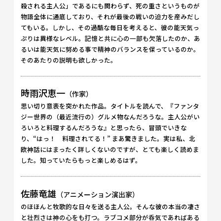
殺される主人公」であるにも関わらず、死の重さというものが
物語全体に通底しており、それが最後の戦いの迫力を産みだし
てもいる。しかし、その過酷な毎日を考えると、彼の能天気っ
ぷりは異様なレベル。記憶と共に心の一部も欠落したのか、あ
るいは能天気に努める事で精神のバランスを保っているのか。
そのあたりの説明も欲しかった。
時雨沢恵一
（作家）
思い切り意表を突かれた作品。タイトルを読んで、『ファンタ
ジー世界の（最近流行の）グルメ物なんだろうな。主人公がい
ろいろと料理するんだろうな』と思ったら、冒頭でいきな
り、“はっ！ 料理されてる！” まあ驚きました。実は私、北
欧神話にはまったく詳しくないのですが、とても楽しく読めま
した。知っていたらもっと楽しめるはず。
佐藤竜雄
（アニメーション演出家）
のほほんと牧歌的な日々を送る主人公。そんな彼の本当の凄さ
と壮烈さは神の心をも打つ。ラブコメ部分が呑気であればある