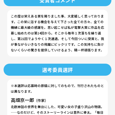
受賞者コメント
この度は栄えある賞を賜りました事、大変嬉しく思っておりま
す。この栄に浴する機会を与えて下さった全ての方々、全ての
機縁に最大級の感謝を。思い起こせば私が電撃大賞に作品を応
募し始めたのは第14回から。そこから毎年１次落ちを繰り返
し、第21回でようやく１次通過。そして今回ついに受賞と、我
が事ながらいきなりの飛躍にビックリです。この気持ちに負け
ないくらいの驚きを提供していけるよう、精一杯頑張ります。
選考委員選評
※本選評は応募時の原稿に対してのもので、刊行されたものと
は異なります。
高畑京一郎
（作家）
北欧神話の世界を舞台にした、可愛い女の子盛り沢山の物語。
……なのだけど、そのストーリーラインは意外に骨太。「毎日