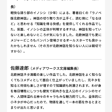
長）
軽快な語り部のイノシシ（少年）による、著者曰くの『ラノベ
版北欧神話』。神話の切り取り方が上手く、読む側に「なるほ
ど」と思わせる『知識を得る快感』を提供してくれる作品でし
た。反面、イノシシの正体が判明するオチは、神話を知ってい
ないと楽しめないところが気になりました。北欧神話でも更に
メジャーどころもバンバン登場させるオールスターでも良かっ
たかもしれません（その方が北欧神話を知らない人には親切で
すから）。
佐藤達郎
（メディアワークス文庫編集長）
北欧神話ネタ満載の楽しい作品でした。北欧神話をよく知らな
くてもコメディとして面白く仕上がっていましたし、元ネタを
知ると何倍も楽しさが増すので知識欲も刺激されます。わが身
を毎日犠牲にしつつも健気で前向きな主人公のイノシシのセイ
や、人間味溢れる神々のキャラもみな魅力的でした。全体的に
小ネタが中心だったので、物語を通して一本の筋を作るとまと
まりが出たと思います。