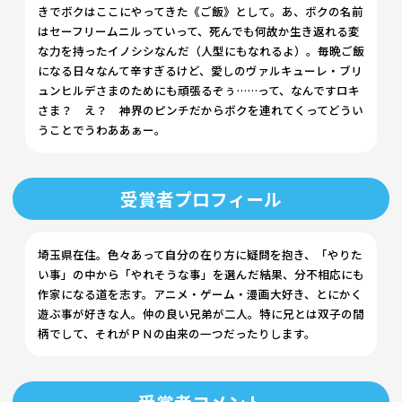
きでボクはここにやってきた――《ご飯》として。あ、ボクの名前
はセーフリームニルっていって、死んでも何故か生き返れる変
な力を持ったイノシシなんだ（人型にもなれるよ）。毎晩ご飯
になる日々なんて辛すぎるけど、愛しのヴァルキューレ・ブリ
ュンヒルデさまのためにも頑張るぞぅ……って、なんですロキ
さま？ え？ 神界のピンチだからボクを連れてくってどうい
うことでうわああぁー。
受賞者プロフィール
埼玉県在住。色々あって自分の在り方に疑問を抱き、「やりた
い事」の中から「やれそうな事」を選んだ結果、分不相応にも
作家になる道を志す。アニメ・ゲーム・漫画大好き、とにかく
遊ぶ事が好きな人。仲の良い兄弟が二人。特に兄とは双子の間
柄でして、それがＰＮの由来の一つだったりします。