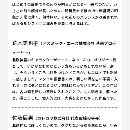
ほど後半の展開でその辺りが明らかになる……筈なのだが、い
ささか前半部分が長いために、時折見せる彼の持つ無常観の印
象が非常に薄く、勿体無い。その辺りのバランスが改善されれ
ばカタルシスと共に痛みを読者に与えるはず。
荒木美也子
（アスミック・エース株式会社 映画プロデ
ューサー）
北欧神話のキャラクターがベースになっており、オリジナル性
として、いかがなものかという方もいるかもしれないが、逆
に、そういうところに目をつけたところが、私にはとても新鮮
に感じました。マタイの福音書では、新しい酒を古い革袋に入
れる＝共にダメになるという意味になっていますが、この作品
は、古い酒を新しい革袋に入れたことで、共に活きる、蘇った
と、感じました。個人的には、大賞をあげたかった作品です。
佐藤辰男
（カドカワ株式会社 代表取締役会長）
北欧神話に詳しくないので、ググりながら読み進めたが、巧み