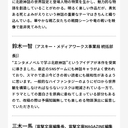
に北欧神話の世界設定と登場人物の特質を生かし、魅力的な物
語を創造していることがわかる。明るく楽しい作品だが、勇気
ある死とよみがえりという神話の重要なテーマはきちんと織り
込んでいる。華やかな戦乙女たちの戦闘シーンや竜の戦いを映
像で是非見てみたい。
鈴木一智
（アスキー・メディアワークス事業局 統括部
長)）
“エンタメノベルで学ぶ北欧神話”というアイデアが本作を受賞
に導きました。最近のSNSゲームにも神話キャラがよく使われ
ており、スマホで遊ぶ今どきの若い読者にも親和性があるよう
に思います。一般的なハイファンタジーのようにゼロから世界
観を構築しなければならないリスクは軽減されている一方で、
ドラマとしての面白さを原典に委ねてしまっている部分もある
ので、改稿の際は予備知識無しでも楽しめる物語演出に留意し
ていただきたい。
三木一馬
（電撃文庫編集長、電撃文庫MAGAZINE編集