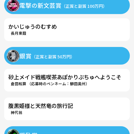
電撃の新文芸賞
（正賞と副賞 100万円）
かいじゅうのむすめ
長月東葭
銀賞
（正賞と副賞 50万円）
砂上メイド戦艦喫茶あぽかりぷちゅへようこそ
倉田和算 （応募時のペンネーム：鰤田奥州）
腹黒姫様と天然竜の旅行記
神代翁