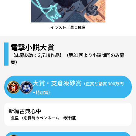
イラスト／黒星紅白
電撃小説大賞
【応募総数：3,719作品】（第31回より小説部門のみ募
集）
大賞・支倉凍砂賞
（正賞と副賞 300万円
+特別賞）
新編古典心中
魚里 （応募時のペンネーム：赤津鯉）