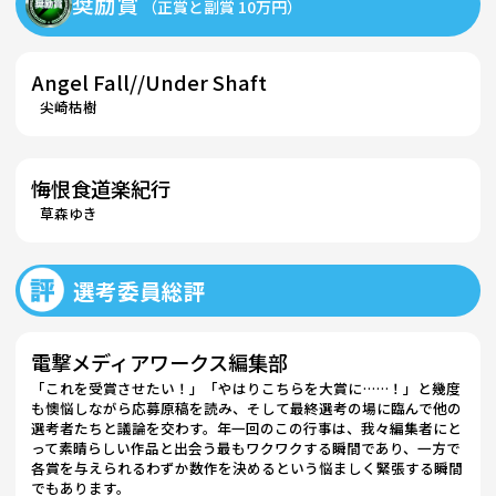
奨励賞
（正賞と副賞 10万円）
Angel Fall//Under Shaft
尖崎枯樹
悔恨食道楽紀行
草森ゆき
選考委員総評
電撃メディアワークス編集部
「これを受賞させたい！」「やはりこちらを大賞に……！」と幾度
も懊悩しながら応募原稿を読み、そして最終選考の場に臨んで他の
選考者たちと議論を交わす。年一回のこの行事は、我々編集者にと
って素晴らしい作品と出会う最もワクワクする瞬間であり、一方で
各賞を与えられるわずか数作を決めるという悩ましく緊張する瞬間
でもあります。